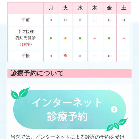
月
火
水
木
金
土
○
○
○
－
○
○
午前
予防接種
乳幼児健診
●
●
●
－
●
－
（予約制）
○
○
－
○
－
午後
※
診療予約について
当院では、インターネットによる診療の予約を受け